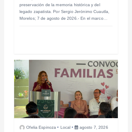
t
preservación de la memoria histórica y del
legado zapatista. Por Sergio Jerónimo Cuautla,
r
Morelos; 7 de agosto de 2026.- En el marco…
a
d
a
s
Ofelia Espinoza
Local
agosto 7, 2026