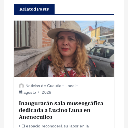
a
Related Posts
c
i
ó
n
d
Noticias de Cuautla
Local
e
agosto 7, 2026
e
Inaugurarán sala museográfica
dedicada a Lucino Luna en
Anenecuilco
n
• El espacio reconocerá su labor en la