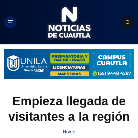
S
k
i
p
t
o
c
o
n
t
e
n
t
Empieza llegada de
visitantes a la región
Home