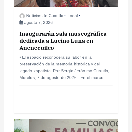
e
n
Noticias de Cuautla
Local
agosto 7, 2026
t
Inaugurarán sala museográfica
dedicada a Lucino Luna en
r
Anenecuilco
a
• El espacio reconocerá su labor en la
preservación de la memoria histórica y del
d
legado zapatista. Por Sergio Jerónimo Cuautla,
Morelos; 7 de agosto de 2026.- En el marco…
a
s