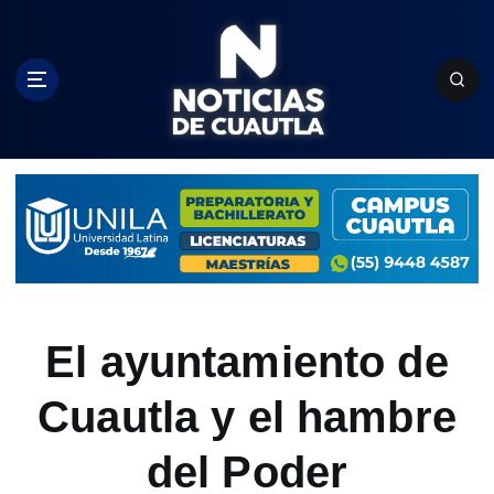
S
k
i
p
t
o
c
o
n
t
e
n
t
El ayuntamiento de
Cuautla y el hambre
del Poder