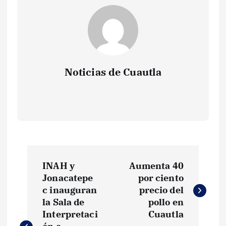
Noticias de Cuautla
N
INAH y
Aumenta 40
a
Jonacatepe
por ciento
c inauguran
precio del
v
la Sala de
pollo en
Interpretaci
Cuautla