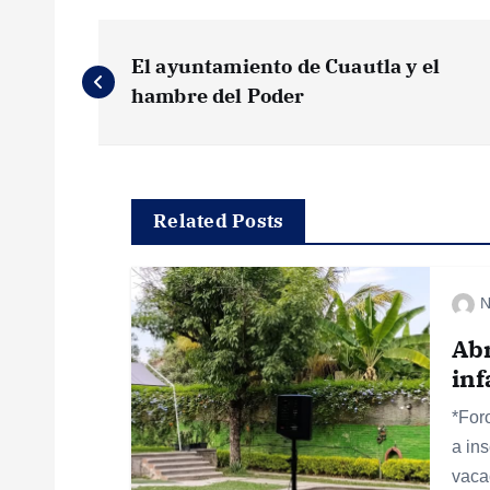
N
El ayuntamiento de Cuautla y el
a
hambre del Poder
v
e
Related Posts
g
N
a
Abr
inf
c
*For
a ins
i
vaca