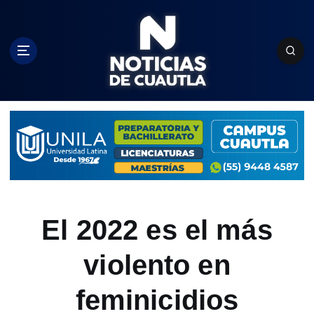
S
k
i
p
t
o
c
o
n
t
e
n
t
El 2022 es el más
violento en
feminicidios