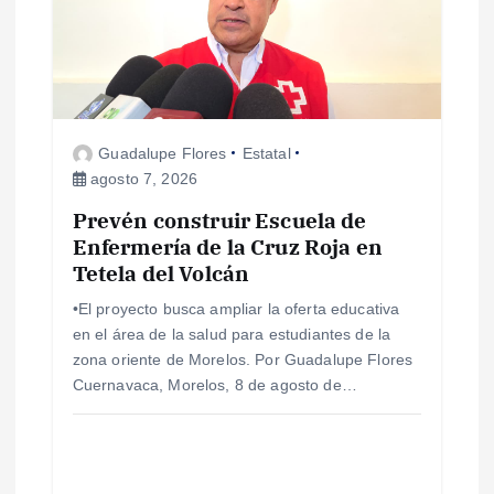
d
e
e
Guadalupe Flores
Estatal
agosto 7, 2026
n
Prevén construir Escuela de
Enfermería de la Cruz Roja en
t
Tetela del Volcán
r
•El proyecto busca ampliar la oferta educativa
en el área de la salud para estudiantes de la
a
zona oriente de Morelos. Por Guadalupe Flores
Cuernavaca, Morelos, 8 de agosto de…
d
a