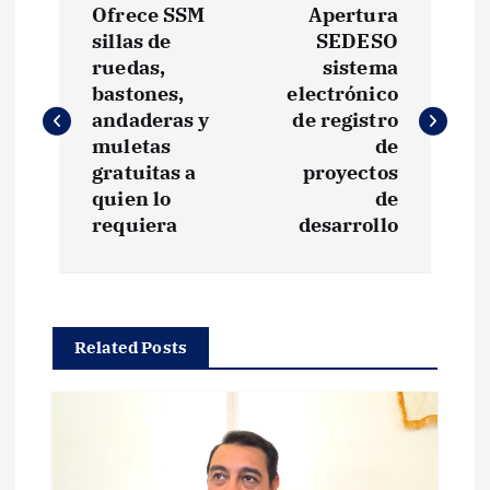
Ofrece SSM
Apertura
a
sillas de
SEDESO
ruedas,
sistema
v
bastones,
electrónico
andaderas y
de registro
e
muletas
de
gratuitas a
proyectos
g
quien lo
de
requiera
desarrollo
a
c
Related Posts
i
ó
n