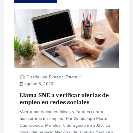
c
i
ó
n
d
Guadalupe Flores
Estatal
e
agosto 5, 2026
e
Llama SNE a verificar ofertas de
empleo en redes sociales
n
•Alerta por vacantes falsas y fraudes contra
buscadores de empleo. Por Guadalupe Flores
t
Cuernavaca, Morelos; 6 de agosto de 2026. La
titular del Servicio Nacional del Empleo (SNE) en