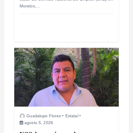
r
Morelos,…
a
d
a
s
Guadalupe Flores
Estatal
agosto 5, 2026