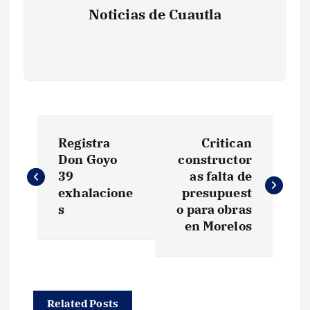
Noticias de Cuautla
N
Registra
Critican
a
Don Goyo
constructor
39
as falta de
v
exhalacione
presupuest
s
o para obras
e
en Morelos
g
a
Related Posts