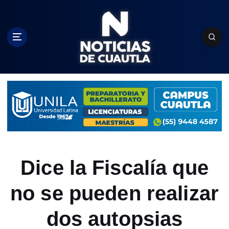
S
k
i
p
t
o
c
o
n
t
e
n
t
Dice la Fiscalía que
no se pueden realizar
dos autopsias