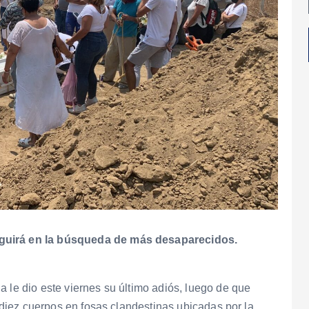
eguirá en la búsqueda de más desaparecidos.
 le dio este viernes su último adiós, luego de que
s diez cuerpos en fosas clandestinas ubicadas por la