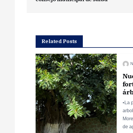
a
v
e
Related Posts
g
N
a
Nu
c
for
ár
i
•La 
arbo
ó
More
de a