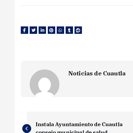
Noticias de Cuautla
N
Instala Ayuntamiento de Cuautla
consejo municipal de salud