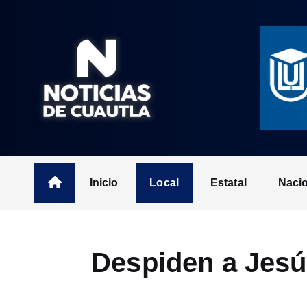
S
k
i
p
t
o
c
o
n
t
Inicio
Local
Estatal
Naci
e
n
t
Despiden a Jesú