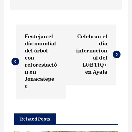
N
Festejan el
Celebran el
a
día mundial
día
del árbol
internacion
v
con
al del
reforestació
LGBTIQ+
e
n en
en Ayala
Jonacatepe
g
c
a
c
Related Posts