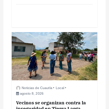
d
a
s
Noticias de Cuautla
Local
agosto 8, 2026
Vecinos se organizan contra la
inseguridad en Tierra Larga