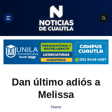
S
k
i
p
t
o
c
o
n
t
e
n
t
Dan último adiós a
Melissa
Home