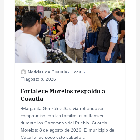
i
ó
n
d
e
Noticias de Cuautla
Local
e
agosto 8, 2026
n
Fortalece Morelos respaldo a
Cuautla
t
•Margarita González Saravia refrendó su
compromiso con las familias cuautlenses
r
durante las Caravanas del Pueblo. Cuautla,
Morelos; 8 de agosto de 2026. El municipio de
a
Cuautla fue sede este sábado…