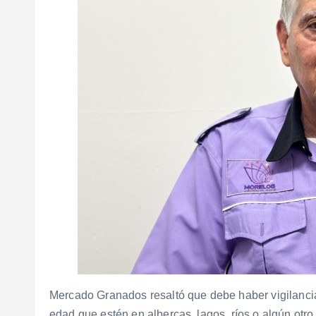
Mercado Granados resaltó que debe haber vigilancia
edad que estén en albercas, lagos, ríos o algún otr