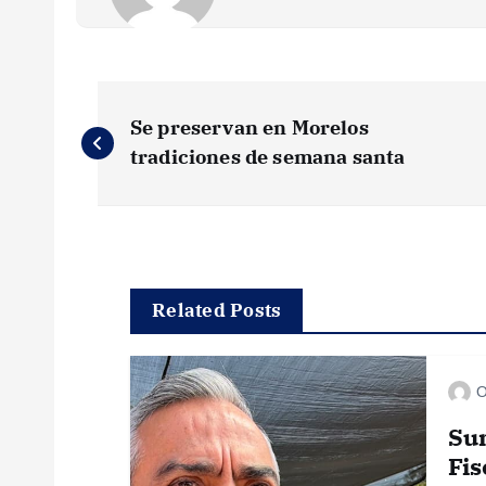
N
Se preservan en Morelos
a
tradiciones de semana santa
v
e
Related Posts
g
O
a
Su
c
Fis