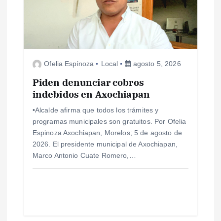
d
e
e
Ofelia Espinoza
Local
agosto 5, 2026
n
Piden denunciar cobros
indebidos en Axochiapan
t
•Alcalde afirma que todos los trámites y
programas municipales son gratuitos. Por Ofelia
r
Espinoza Axochiapan, Morelos; 5 de agosto de
2026. El presidente municipal de Axochiapan,
a
Marco Antonio Cuate Romero,…
d
a