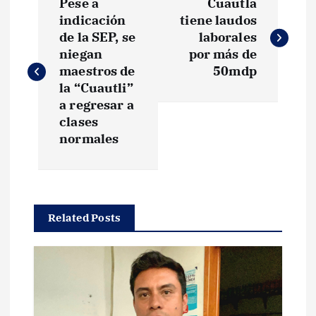
Pese a
Cuautla
a
indicación
tiene laudos
de la SEP, se
laborales
v
niegan
por más de
maestros de
50mdp
e
la “Cuautli”
a regresar a
g
clases
normales
a
c
Related Posts
i
ó
n