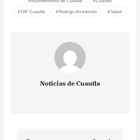
Ayuntamiento de Cuautla
Cuautla
DIF Cuautla
Rodrigo Arredondo
Salud
Noticias de Cuautla
N