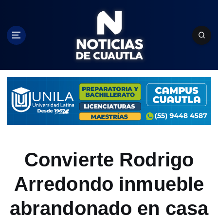
S
k
i
p
t
o
c
o
n
t
e
n
t
Convierte Rodrigo
Arredondo inmueble
abrandonado en casa