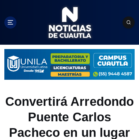
S
k
i
p
t
o
c
o
n
t
e
n
t
Convertirá Arredondo
Puente Carlos
Pacheco en un lugar