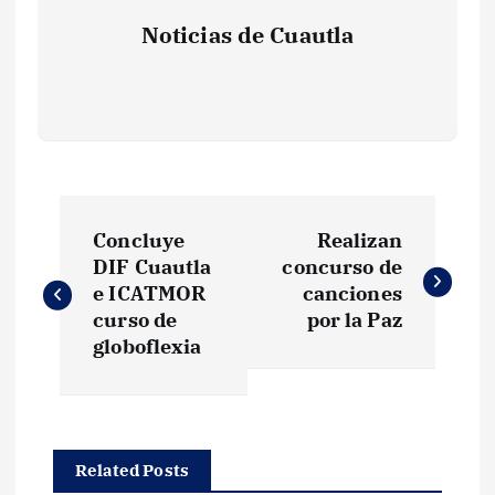
Noticias de Cuautla
N
Concluye
Realizan
a
DIF Cuautla
concurso de
e ICATMOR
canciones
v
curso de
por la Paz
globoflexia
e
g
Related Posts
a