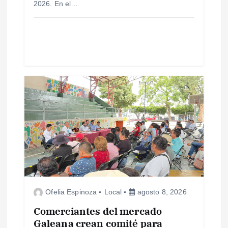
2026. En el…
r
a
d
a
s
Ofelia Espinoza
Local
agosto 8, 2026
Comerciantes del mercado
Galeana crean comité para