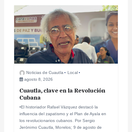
c
i
ó
n
d
Noticias de Cuautla
Local
agosto 8, 2026
e
Cuautla, clave en la Revolución
e
Cubana
•El historiador Rafael Vázquez destacó la
n
influencia del zapatismo y el Plan de Ayala en
los revolucionarios cubanos. Por Sergio
t
Jerónimo Cuautla, Morelos; 9 de agosto de