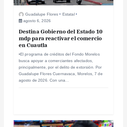
e
Guadalupe Flores
Estatal
e
agosto 6, 2026
Destina Gobierno del Estado 10
n
mdp para reactivar el comercio
en Cuautla
t
•El programa de créditos del Fondo Morelos
r
busca apoyar a comerciantes afectados,
principalmente, por el delito de extorsión. Por
a
Guadalupe Flores Cuernavaca, Morelos, 7 de
agosto de 2026. Con una…
d
a
s