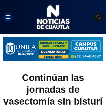
S
k
i
p
t
o
c
o
n
t
e
n
t
Continúan las
jornadas de
vasectomía sin bisturí