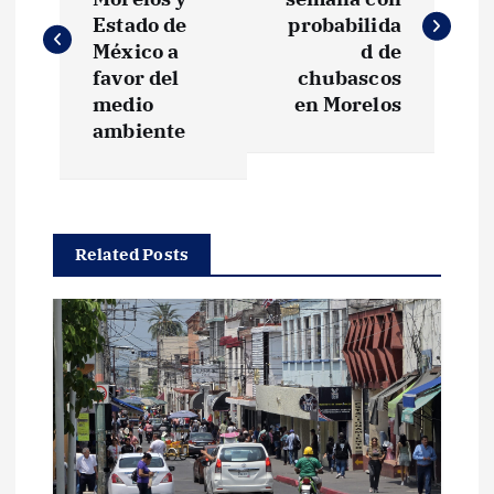
v
Estado de
probabilida
México a
d de
e
favor del
chubascos
medio
en Morelos
g
ambiente
a
c
Related Posts
i
ó
n
d