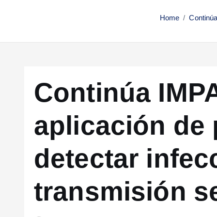
Home
Continúa
Continúa IM
aplicación de
detectar infec
transmisión s