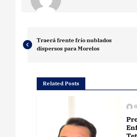
N
Traerá frente frío nublados
a
dispersos para Morelos
v
e
Related Posts
g
G
a
Pre
Enf
Tet