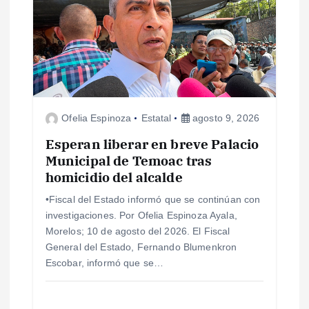
ó
n
d
e
Ofelia Espinoza
Estatal
agosto 9, 2026
e
Esperan liberar en breve Palacio
Municipal de Temoac tras
n
homicidio del alcalde
•Fiscal del Estado informó que se continúan con
t
investigaciones. Por Ofelia Espinoza Ayala,
Morelos; 10 de agosto del 2026. El Fiscal
r
General del Estado, Fernando Blumenkron
Escobar, informó que se…
a