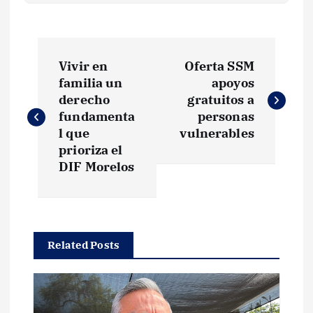
N
Vivir en
Oferta SSM
a
familia un
apoyos
derecho
gratuitos a
v
fundamenta
personas
l que
vulnerables
e
prioriza el
DIF Morelos
g
a
Related Posts
c
i