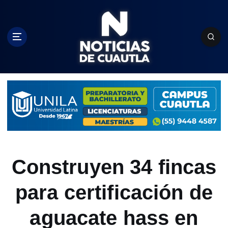
S
k
i
p
t
o
c
o
n
t
e
n
t
Construyen 34 fincas
para certificación de
aguacate hass en