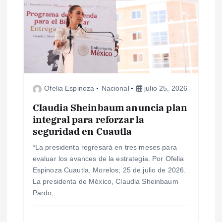
ó
n
d
e
Ofelia Espinoza
Nacional
julio 25, 2026
e
Claudia Sheinbaum anuncia plan
integral para reforzar la
n
seguridad en Cuautla
*La presidenta regresará en tres meses para
t
evaluar los avances de la estrategia. Por Ofelia
Espinoza Cuautla, Morelos; 25 de julio de 2026.
r
La presidenta de México, Claudia Sheinbaum
Pardo,…
a