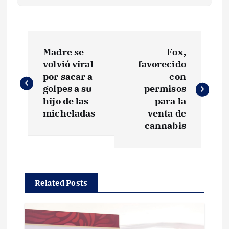
N
Madre se
Fox,
a
volvió viral
favorecido
por sacar a
con
v
golpes a su
permisos
hijo de las
para la
e
micheladas
venta de
cannabis
g
a
Related Posts
c
i