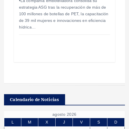
•La compañía embotelladora consolida su
estrategia ASG tras la recuperación de más de
100 millones de botellas de PET, la capacitación
de 39 mil mujeres e innovaciones en eficiencia
hídrica…
Calendario de Noticias
agosto 2026
L
M
X
J
V
S
D