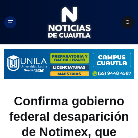
S
k
i
p
t
o
c
o
n
t
e
n
t
Confirma gobierno
federal desaparición
de Notimex, que