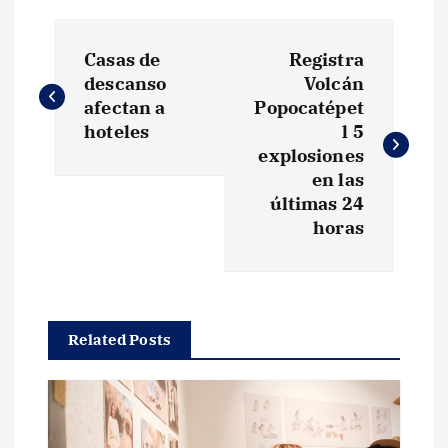
N
Casas de
Registra
a
descanso
Volcán
afectan a
Popocatépet
v
hoteles
l 5
explosiones
e
en las
últimas 24
g
horas
a
c
Related Posts
i
ó