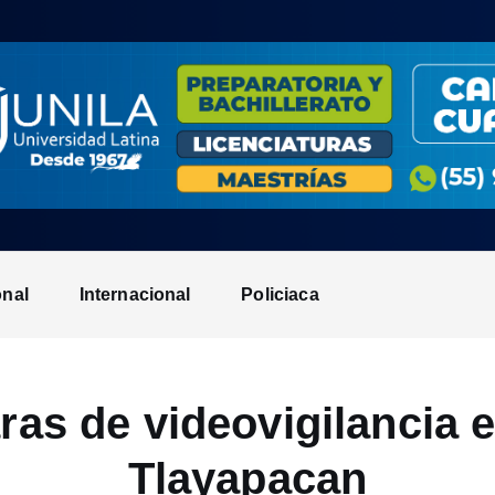
onal
Internacional
Policiaca
as de videovigilancia 
Tlayapacan