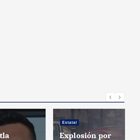
Estatal
tla
Explosión por