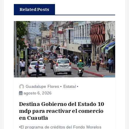
c
Related Posts
i
ó
n
d
e
Guadalupe Flores
Estatal
e
agosto 6, 2026
Destina Gobierno del Estado 10
n
mdp para reactivar el comercio
en Cuautla
t
•El programa de créditos del Fondo Morelos