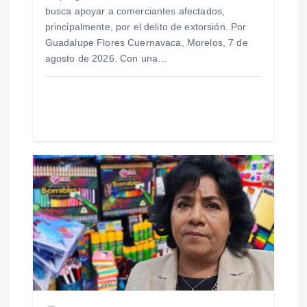
r
busca apoyar a comerciantes afectados,
principalmente, por el delito de extorsión. Por
a
Guadalupe Flores Cuernavaca, Morelos, 7 de
agosto de 2026. Con una…
d
a
s