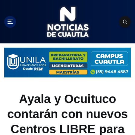
S
k
i
p
t
o
c
o
n
t
e
n
t
Ayala y Ocuituco
contarán con nuevos
Centros LIBRE para