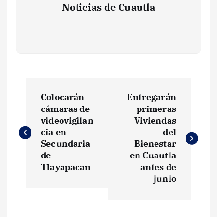
Noticias de Cuautla
N
Colocarán
Entregarán
a
cámaras de
primeras
videovigilan
Viviendas
v
cia en
del
Secundaria
Bienestar
e
de
en Cuautla
Tlayapacan
antes de
g
junio
a