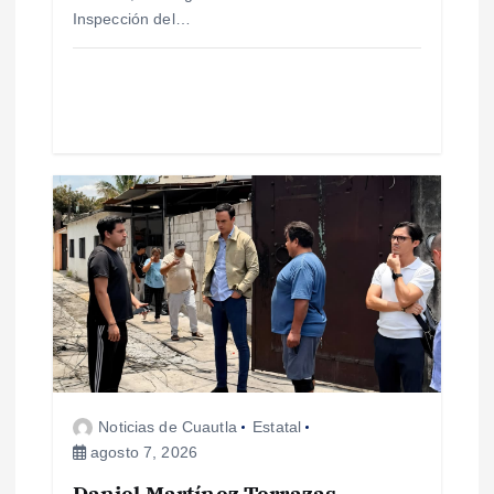
a
Inspección del…
d
a
s
Noticias de Cuautla
Estatal
agosto 7, 2026
Daniel Martínez Terrazas