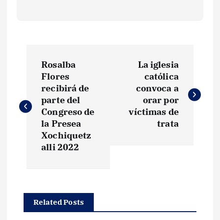
N
Rosalba
La iglesia
a
Flores
católica
recibirá de
convoca a
v
parte del
orar por
Congreso de
víctimas de
e
la Presea
trata
Xochiquetz
g
alli 2022
a
c
Related Posts