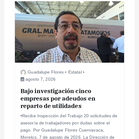
i
ó
n
d
e
Guadalupe Flores
Estatal
e
agosto 7, 2026
Bajo investigación cinco
n
empresas por adeudos en
reparto de utilidades
t
•Recibe Inspección del Trabajo 20 solicitudes de
r
asesoría de trabajadores por dudas sobre el
pago. Por Guadalupe Flores Cuernavaca,
Morelos, 7 de agosto de 2026. La Dirección de