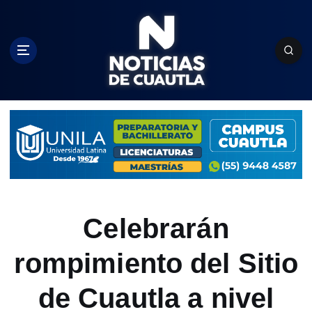
S
k
i
p
t
o
c
o
n
t
e
n
t
Celebrarán
rompimiento del Sitio
de Cuautla a nivel