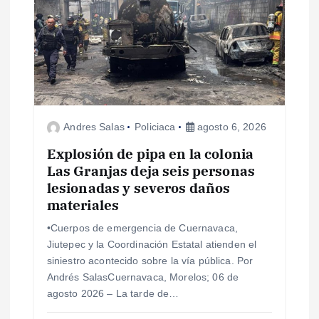
ó
n
d
e
Andres Salas
Policiaca
agosto 6, 2026
e
Explosión de pipa en la colonia
Las Granjas deja seis personas
lesionadas y severos daños
n
materiales
t
•Cuerpos de emergencia de Cuernavaca,
Jiutepec y la Coordinación Estatal atienden el
r
siniestro acontecido sobre la vía pública. Por
Andrés SalasCuernavaca, Morelos; 06 de
a
agosto 2026 – La tarde de…