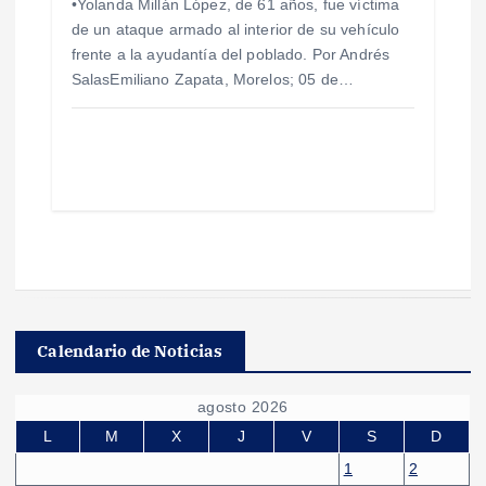
•Yolanda Millán López, de 61 años, fue víctima
de un ataque armado al interior de su vehículo
frente a la ayudantía del poblado. Por Andrés
SalasEmiliano Zapata, Morelos; 05 de…
Calendario de Noticias
agosto 2026
L
M
X
J
V
S
D
1
2