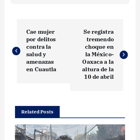
N
Cae mujer
Se registra
a
por delitos
tremendo
contra la
choque en
v
salud y
la México-
amenazas
Oaxaca a la
e
en Cuautla
altura de la
10 de abril
g
a
Related Posts
c
i