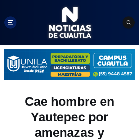
S
k
i
p
t
o
c
o
n
t
e
n
t
Cae hombre en
Yautepec por
amenazas y