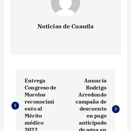
Noticias de Cuautla
N
Entrega
Anuncia
a
Congreso de
Rodrigo
Morelos
Arredondo
v
reconocimi
campaña de
ento al
descuento
e
Mérito
en pago
médico
anticipado
2022
de agua en