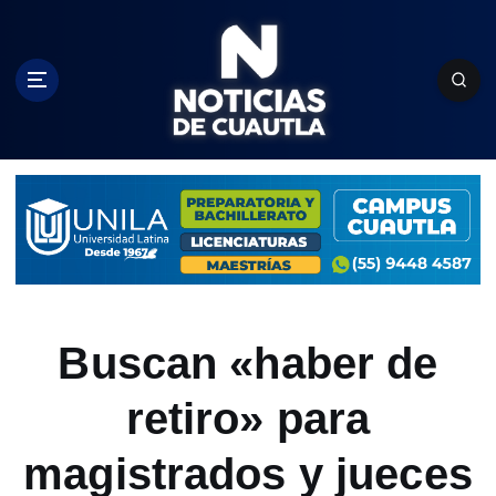
S
k
i
p
t
o
c
o
n
t
e
n
t
Buscan «haber de
retiro» para
magistrados y jueces