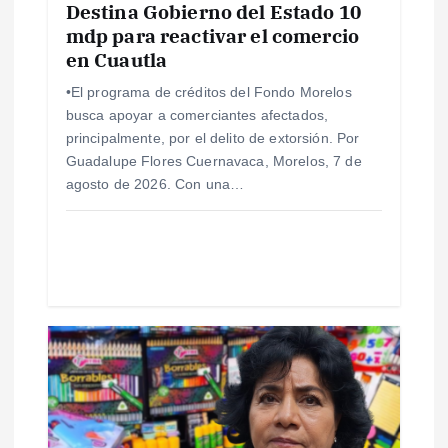
Destina Gobierno del Estado 10
mdp para reactivar el comercio
t
en Cuautla
r
•El programa de créditos del Fondo Morelos
busca apoyar a comerciantes afectados,
a
principalmente, por el delito de extorsión. Por
Guadalupe Flores Cuernavaca, Morelos, 7 de
d
agosto de 2026. Con una…
a
s