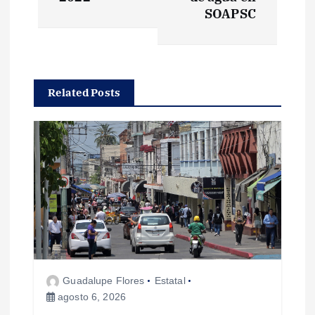
g
SOAPSC
a
c
Related Posts
i
ó
n
d
e
e
Guadalupe Flores
Estatal
agosto 6, 2026
n