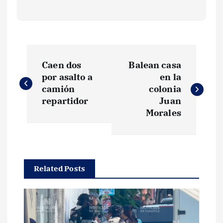
N
Caen dos
Balean casa
a
por asalto a
en la
camión
colonia
v
repartidor
Juan
Morales
e
g
Related Posts
a
c