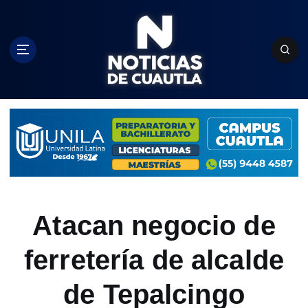
S
k
i
p
t
o
c
o
n
t
e
n
t
Atacan negocio de
ferretería de alcalde
de Tepalcingo