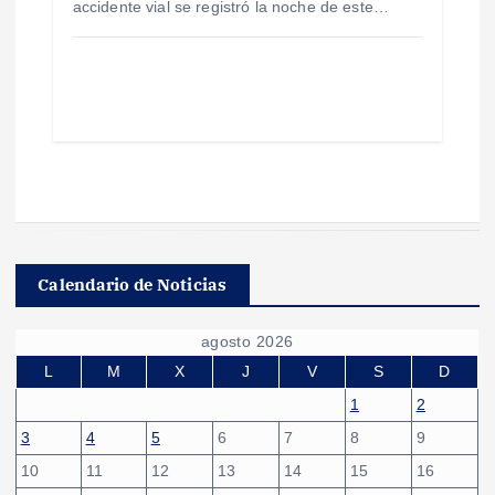
accidente vial se registró la noche de este…
Calendario de Noticias
agosto 2026
L
M
X
J
V
S
D
1
2
3
4
5
6
7
8
9
10
11
12
13
14
15
16