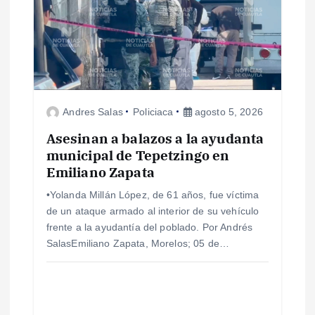
i
ó
n
d
Andres Salas
Policiaca
agosto 5, 2026
e
Asesinan a balazos a la ayudanta
municipal de Tepetzingo en
e
Emiliano Zapata
•Yolanda Millán López, de 61 años, fue víctima
n
de un ataque armado al interior de su vehículo
frente a la ayudantía del poblado. Por Andrés
t
SalasEmiliano Zapata, Morelos; 05 de…
r