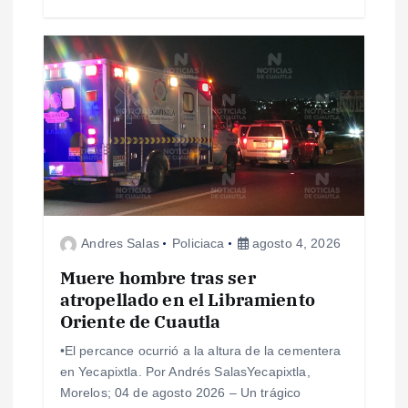
a
d
a
s
Andres Salas
Policiaca
agosto 4, 2026
Muere hombre tras ser
atropellado en el Libramiento
Oriente de Cuautla
•​El percance ocurrió a la altura de la cementera
en Yecapixtla. Por Andrés SalasYecapixtla,
Morelos; 04 de agosto 2026 – ​Un trágico