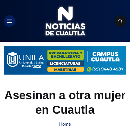
S
k
i
p
t
o
c
o
n
t
e
n
t
Asesinan a otra mujer
en Cuautla
Home