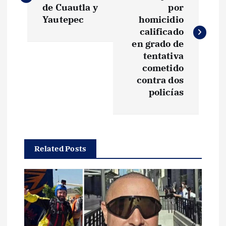
v
de Cuautla y
por
Yautepec
homicidio
e
calificado
en grado de
g
tentativa
cometido
contra dos
a
policías
c
i
Related Posts
ó
n
d