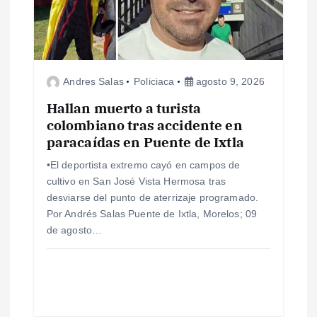
e
e
n
Andres Salas
Policiaca
agosto 9, 2026
Hallan muerto a turista
t
colombiano tras accidente en
paracaídas en Puente de Ixtla
r
•El deportista extremo cayó en campos de
a
cultivo en San José Vista Hermosa tras
desviarse del punto de aterrizaje programado.
d
Por Andrés Salas Puente de Ixtla, Morelos; 09
de agosto…
a
s