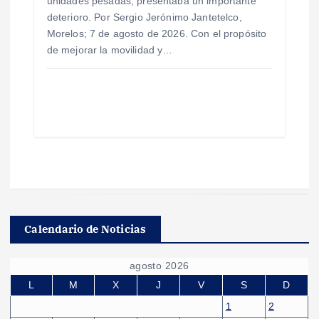
unidades pesadas, presentaba un importante
deterioro. Por Sergio Jerónimo Jantetelco,
Morelos; 7 de agosto de 2026. Con el propósito
de mejorar la movilidad y…
Calendario de Noticias
agosto 2026
L
M
X
J
V
S
D
1
2