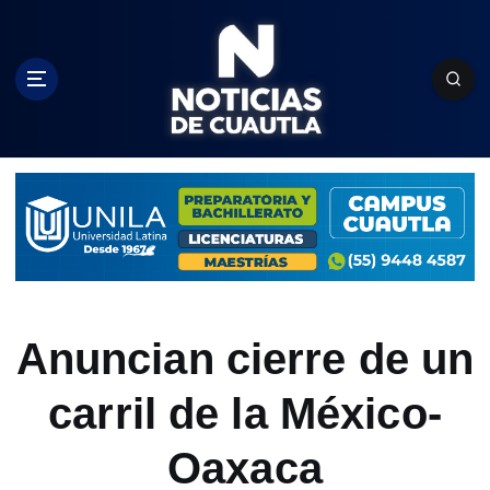
S
k
i
p
t
o
c
o
n
t
e
n
t
Anuncian cierre de un
carril de la México-
Oaxaca