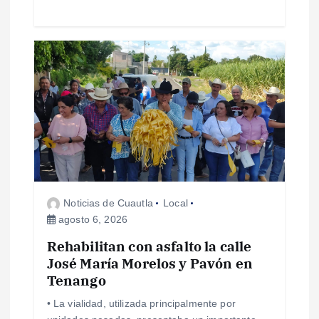
a
s
Noticias de Cuautla
Local
agosto 6, 2026
Rehabilitan con asfalto la calle
José María Morelos y Pavón en
Tenango
• La vialidad, utilizada principalmente por