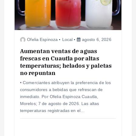
n
d
e
Ofelia Espinoza
Local
agosto 6, 2026
e
Aumentan ventas de aguas
frescas en Cuautla por altas
n
temperaturas; helados y paletas
no repuntan
t
• Comerciantes atribuyen la preferencia de los
consumidores a bebidas que refrescan de
r
inmediato. Por Ofelia Espinoza Cuautla,
Morelos; 7 de agosto de 2026. Las altas
a
temperaturas registradas en el…
d