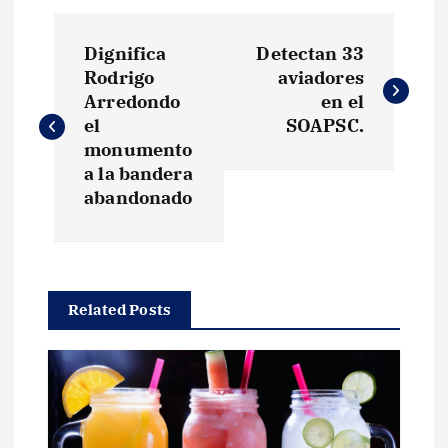
N
Dignifica
Detectan 33
a
Rodrigo
aviadores
Arredondo
en el
v
el
SOAPSC.
monumento
e
a la bandera
abandonado
g
a
Related Posts
c
i
ó