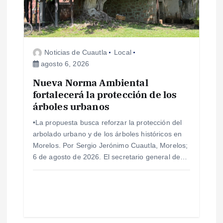
d
e
Noticias de Cuautla
Local
e
agosto 6, 2026
Nueva Norma Ambiental
n
fortalecerá la protección de los
árboles urbanos
t
•La propuesta busca reforzar la protección del
r
arbolado urbano y de los árboles históricos en
Morelos. Por Sergio Jerónimo Cuautla, Morelos;
a
6 de agosto de 2026. El secretario general de…
d
a