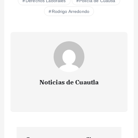
Derechos Laborales
Policía de Cuautla
Rodrigo Arredondo
Noticias de Cuautla
N