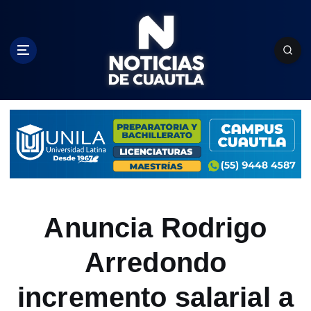
S
k
i
p
t
o
c
o
n
t
e
n
t
Anuncia Rodrigo
Arredondo
incremento salarial a