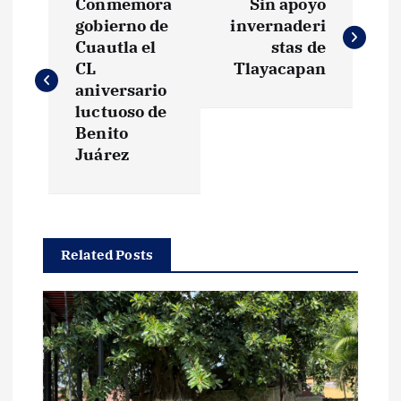
Conmemora
Sin apoyo
a
gobierno de
invernaderi
Cuautla el
stas de
v
CL
Tlayacapan
aniversario
e
luctuoso de
Benito
g
Juárez
a
c
Related Posts
i
ó
n