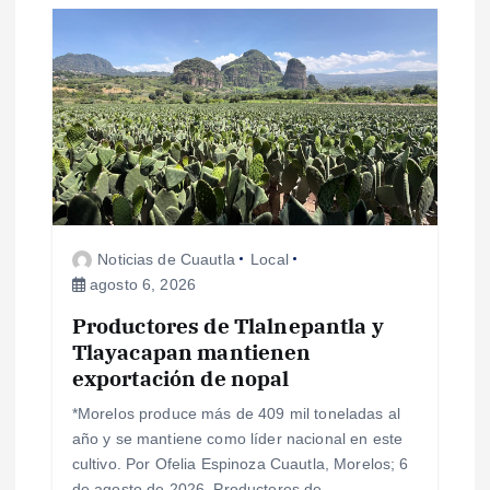
s
Noticias de Cuautla
Local
agosto 6, 2026
Productores de Tlalnepantla y
Tlayacapan mantienen
exportación de nopal
*Morelos produce más de 409 mil toneladas al
año y se mantiene como líder nacional en este
cultivo. Por Ofelia Espinoza Cuautla, Morelos; 6
de agosto de 2026. Productores de…