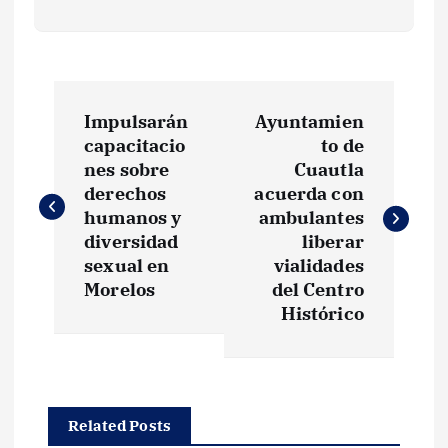
N
Impulsarán
Ayuntamien
a
capacitacio
to de
nes sobre
Cuautla
v
derechos
acuerda con
humanos y
ambulantes
e
diversidad
liberar
sexual en
vialidades
g
Morelos
del Centro
Histórico
a
c
Related Posts
i