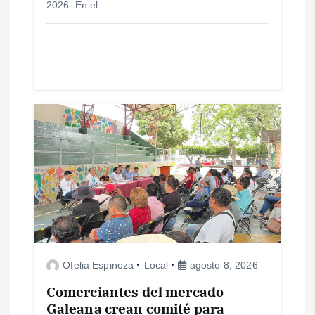
2026. En el…
d
a
s
Ofelia Espinoza
Local
agosto 8, 2026
Comerciantes del mercado
Galeana crean comité para