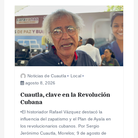
ó
n
d
e
e
Noticias de Cuautla
Local
agosto 8, 2026
n
Cuautla, clave en la Revolución
Cubana
t
•El historiador Rafael Vázquez destacó la
r
influencia del zapatismo y el Plan de Ayala en
los revolucionarios cubanos. Por Sergio
a
Jerónimo Cuautla, Morelos; 9 de agosto de