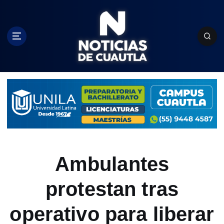
S
k
i
p
t
o
c
o
n
t
e
n
t
Ambulantes
protestan tras
operativo para liberar