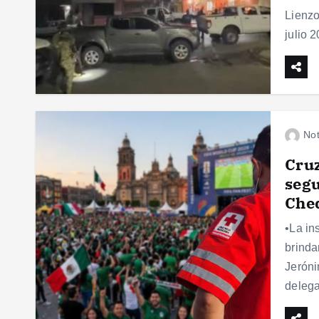
Lienzo
julio 
Not
Cruz
segu
Che
•La in
brinda
Jeróni
delega