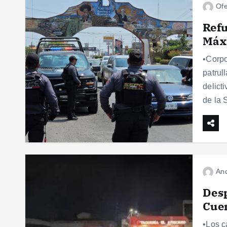
Ofe
Refu
Máx
•Corpo
patrul
delict
de la 
And
Desp
Cuer
•Los c