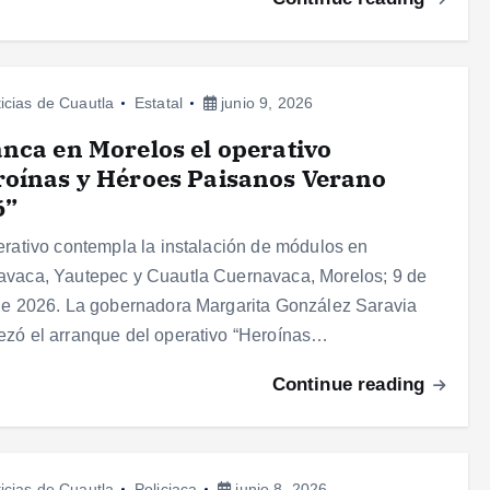
icias de Cuautla
Estatal
junio 9, 2026
nca en Morelos el operativo
oínas y Héroes Paisanos Verano
6”
erativo contempla la instalación de módulos en
vaca, Yautepec y Cuautla Cuernavaca, Morelos; 9 de
de 2026. La gobernadora Margarita González Saravia
zó el arranque del operativo “Heroínas…
Continue reading
icias de Cuautla
Policiaca
junio 8, 2026