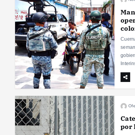
Man
oper
colo
Cuerna
semana
gobier
Interi
Ofe
Cate
por