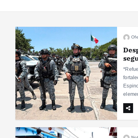
Ofe
Desp
segu
*Refue
fortal
Espino
eleme
Not