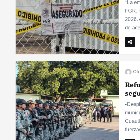
*La em
FGR. P
2026. 
de ac
Ofe
Refu
segu
•Despl
munici
Cuautl
fuerza