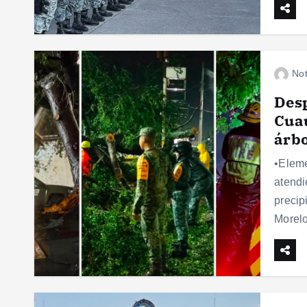
Not
Desp
Cuau
árbo
•Elem
atendi
precip
Morelo