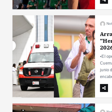
Not
Arra
“Her
202
•El op
Cuerna
junio 
encabe
Not