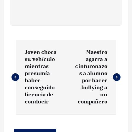
N
Joven choca
Maestro
a
su vehículo
agarra a
mientras
cinturonazo
v
presumía
s a alumno
haber
por hacer
e
conseguido
bullying a
licencia de
un
g
conducir
compañero
a