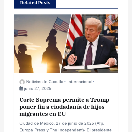
c
Related Posts
i
ó
n
d
e
Noticias de Cuautla
Internacional
e
junio 27, 2025
Corte Suprema permite a Trump
n
poner fin a ciudadanía de hijos
migrantes en EU
t
Ciudad de México. 27 de junio de 2025 (Afp,
r
Europa Press y The Independent)- El presidente