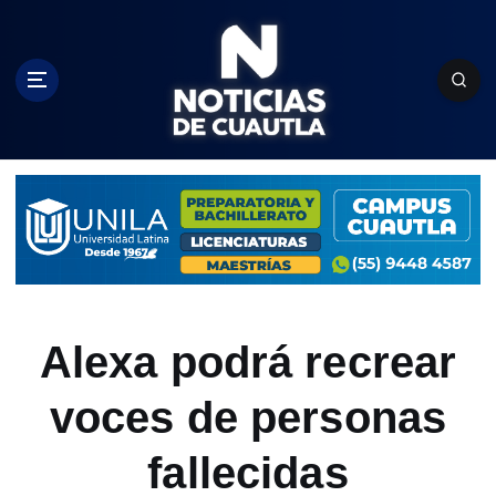
S
k
i
p
t
o
c
o
n
t
e
n
t
Alexa podrá recrear
voces de personas
fallecidas