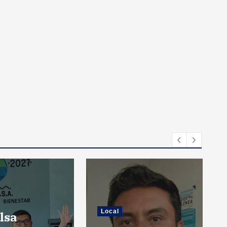
Local
lsa