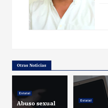
r
a
d
a
s
Otras Noticias
Estatal
Estatal
Abuso sexual