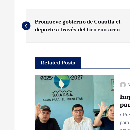
N
Promueve gobierno de Cuautla el
a
deporte a través del tiro con arco
v
e
Related Posts
g
N
a
Im
par
c
• Pr
para 