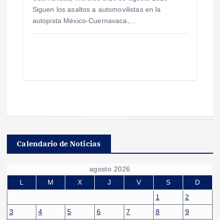
Siguen los asaltos a automovilistas en la
autopista México-Cuernavaca,…
Calendario de Noticias
agosto 2026
L
M
X
J
V
S
D
1
2
3
4
5
6
7
8
9