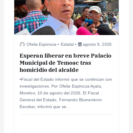
n
d
e
Ofelia Espinoza
Estatal
agosto 9, 2026
e
Esperan liberar en breve Palacio
n
Municipal de Temoac tras
homicidio del alcalde
t
•Fiscal del Estado informó que se continúan con
investigaciones. Por Ofelia Espinoza Ayala,
r
Morelos; 10 de agosto del 2026. El Fiscal
General del Estado, Fernando Blumenkron
a
Escobar, informó que se…
d