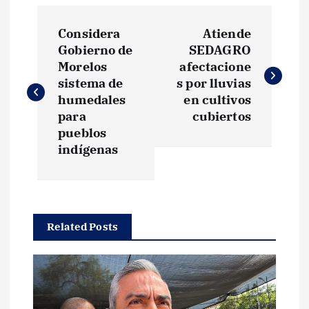
N
Considera
Atiende
a
Gobierno de
SEDAGRO
Morelos
afectacione
v
sistema de
s por lluvias
humedales
en cultivos
e
para
cubiertos
pueblos
g
indígenas
a
c
Related Posts
i
ó