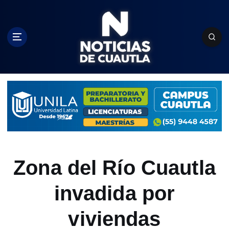
S
k
i
p
t
o
c
o
n
t
e
n
t
Zona del Río Cuautla
invadida por
viviendas