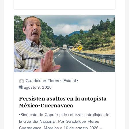
a
s
Guadalupe Flores
Estatal
agosto 9, 2026
Persisten asaltos en la autopista
México-Cuernavaca
•Sindicato de Capufe pide reforzar patrullajes de
la Guardia Nacional. Por Guadalupe Flores
Cuernavaca, Morelos a 10 de agosto 2026 –