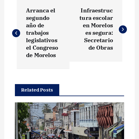
N
Arranca el
Infraestruc
a
segundo
tura escolar
año de
en Morelos
v
trabajos
es segura:
legislativos
Secretario
e
el Congreso
de Obras
de Morelos
g
a
Related Posts
c
i
ó