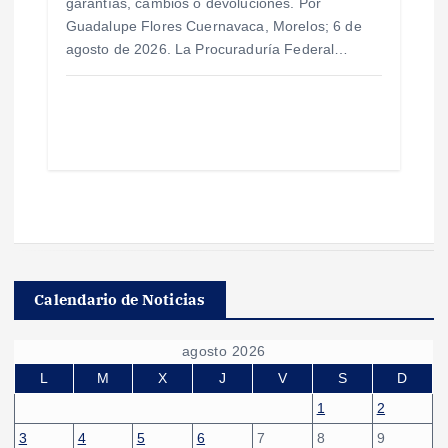
garantías, cambios o devoluciones. Por
Guadalupe Flores Cuernavaca, Morelos; 6 de
agosto de 2026. La Procuraduría Federal…
Calendario de Noticias
agosto 2026
L
M
X
J
V
S
D
1
2
3
4
5
6
7
8
9