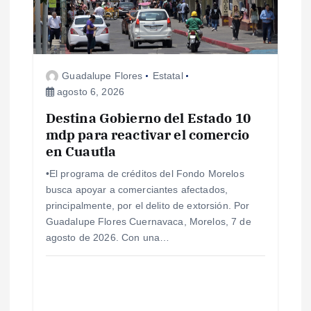
n
d
e
Guadalupe Flores
Estatal
agosto 6, 2026
e
Destina Gobierno del Estado 10
mdp para reactivar el comercio
n
en Cuautla
t
•El programa de créditos del Fondo Morelos
busca apoyar a comerciantes afectados,
r
principalmente, por el delito de extorsión. Por
Guadalupe Flores Cuernavaca, Morelos, 7 de
a
agosto de 2026. Con una…
d