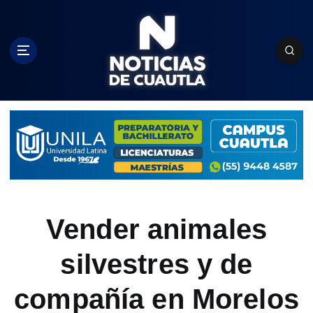
S
k
i
p
t
o
c
o
n
t
e
n
t
Vender animales
silvestres y de
compañía en Morelos