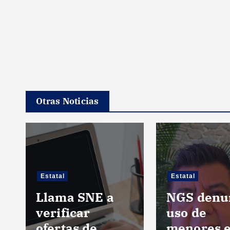
Otras Noticias
Estatal
Estatal
Llama SNE a
NGS denu
verificar
uso de
ofertas de
menores 