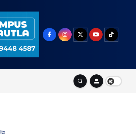
s
ito