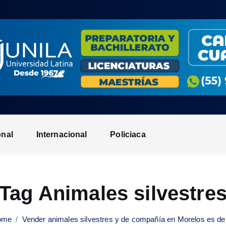
onal
Internacional
Policiaca
Tag Animales silvestre
ome
Vender animales silvestres y de compañía en Morelos es del