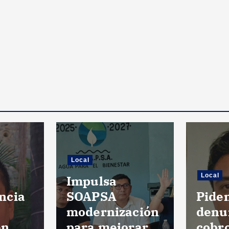
Local
Local
Impulsa
ncia
SOAPSA
Pide
modernización
denu
en
para mejorar
cobr