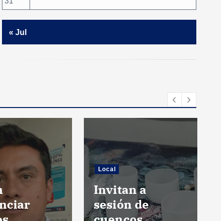
31
« Jul
Local
n
Invitan a
nciar
sesión de
os
cuencos