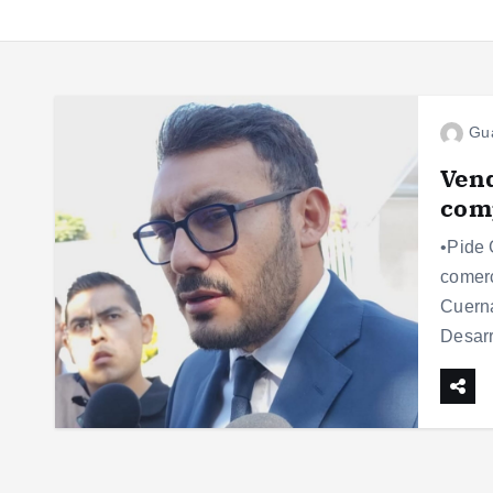
Gu
Vend
comp
•Pide 
comerc
Cuerna
Desarr