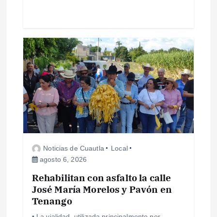
s
Noticias de Cuautla
Local
agosto 6, 2026
Rehabilitan con asfalto la calle
José María Morelos y Pavón en
Tenango
• La vialidad, utilizada principalmente por