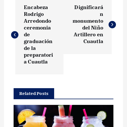
N
Encabeza
Dignificará
a
Rodrigo
n
Arredondo
monumento
v
ceremonia
del Niño
de
Artillero en
e
graduación
Cuautla
de la
g
preparatori
a Cuautla
a
c
Related Posts
i
ó