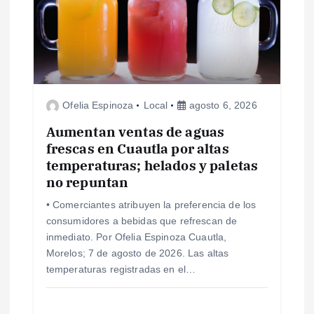
n
d
e
e
Ofelia Espinoza
Local
agosto 6, 2026
n
Aumentan ventas de aguas
frescas en Cuautla por altas
temperaturas; helados y paletas
t
no repuntan
r
• Comerciantes atribuyen la preferencia de los
consumidores a bebidas que refrescan de
a
inmediato. Por Ofelia Espinoza Cuautla,
Morelos; 7 de agosto de 2026. Las altas
d
temperaturas registradas en el…
a