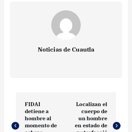
Noticias de Cuautla
N
FIDAI
Localizan el
a
detiene a
cuerpo de
hombre al
un hombre
v
momento de
en estado de