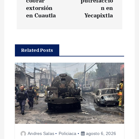
cobrar
putrefacció
e
extorsión
n en
en Cuautla
Yecapixtla
g
a
Related Posts
c
i
ó
n
d
e
Andres Salas
Policiaca
agosto 6, 2026