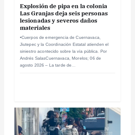
e
Explosión de pipa en la colonia
Las Granjas deja seis personas
lesionadas y severos daños
n
materiales
t
•Cuerpos de emergencia de Cuernavaca,
Jiutepec y la Coordinación Estatal atienden el
r
siniestro acontecido sobre la vía pública. Por
Andrés SalasCuernavaca, Morelos; 06 de
a
agosto 2026 – La tarde de…
d
a
s