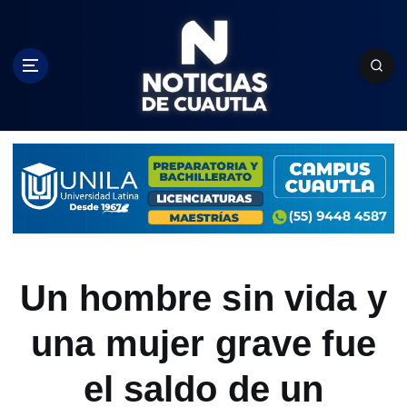
S
k
i
p
t
o
c
o
n
t
e
n
t
Un hombre sin vida y
una mujer grave fue
el saldo de un