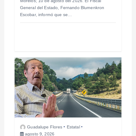
r
Morelos; 10 de agosto del 2026. El Fiscal
General del Estado, Fernando Blumenkron
a
Escobar, informó que se…
d
a
s
Guadalupe Flores
Estatal
agosto 9, 2026