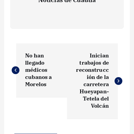
N
No han
Inician
a
llegado
trabajos de
médicos
reconstrucc
v
cubanos a
ión de la
Morelos
carretera
e
Hueyapan-
Tetela del
g
Volcán
a