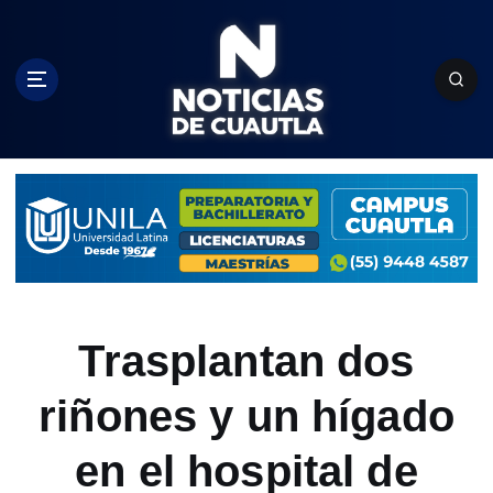
S
k
i
p
t
o
c
o
n
t
e
n
t
Trasplantan dos
riñones y un hígado
en el hospital de