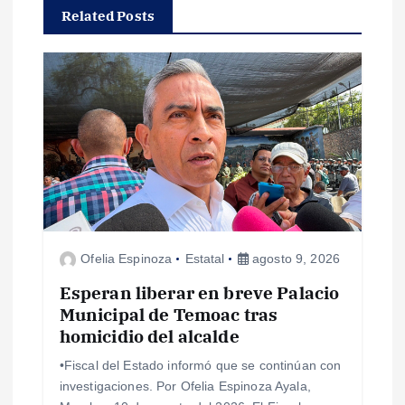
c
Related Posts
i
ó
n
d
e
Ofelia Espinoza
Estatal
agosto 9, 2026
e
Esperan liberar en breve Palacio
n
Municipal de Temoac tras
homicidio del alcalde
t
•Fiscal del Estado informó que se continúan con
investigaciones. Por Ofelia Espinoza Ayala,