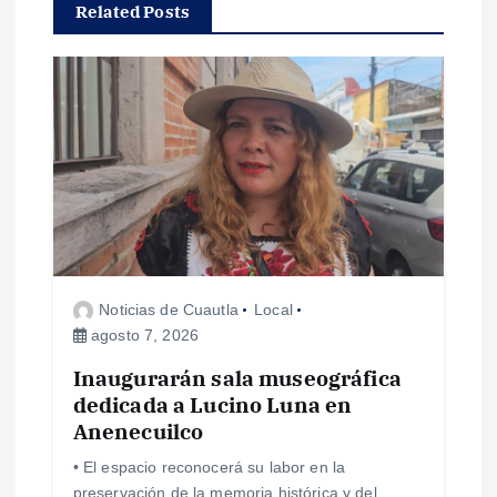
Related Posts
c
i
ó
n
d
e
Noticias de Cuautla
Local
agosto 7, 2026
e
Inaugurarán sala museográfica
dedicada a Lucino Luna en
n
Anenecuilco
t
• El espacio reconocerá su labor en la
preservación de la memoria histórica y del