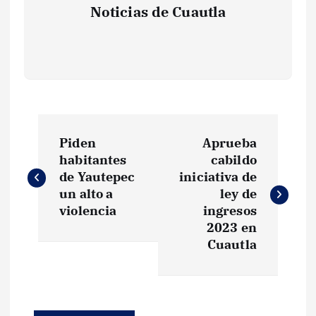
Noticias de Cuautla
N
Piden
Aprueba
a
habitantes
cabildo
de Yautepec
iniciativa de
v
un alto a
ley de
violencia
ingresos
e
2023 en
Cuautla
g
a