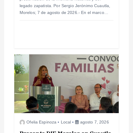
r
legado zapatista. Por Sergio Jerónimo Cuautla,
Morelos; 7 de agosto de 2026.- En el marco…
a
d
a
s
Ofelia Espinoza
Local
agosto 7, 2026