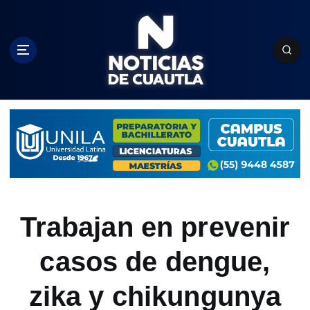
S
k
i
p
t
o
c
o
n
t
e
n
t
Trabajan en prevenir
casos de dengue,
zika y chikungunya