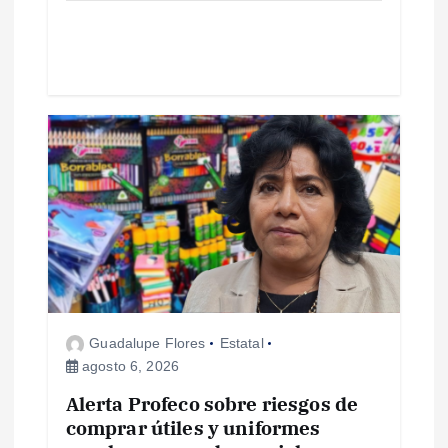
a
d
a
s
Guadalupe Flores
Estatal
agosto 6, 2026
Alerta Profeco sobre riesgos de
comprar útiles y uniformes