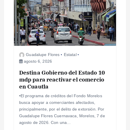
i
ó
n
d
Guadalupe Flores
Estatal
e
agosto 6, 2026
Destina Gobierno del Estado 10
e
mdp para reactivar el comercio
en Cuautla
n
•El programa de créditos del Fondo Morelos
t
busca apoyar a comerciantes afectados,
principalmente, por el delito de extorsión. Por
r
Guadalupe Flores Cuernavaca, Morelos, 7 de
agosto de 2026. Con una…