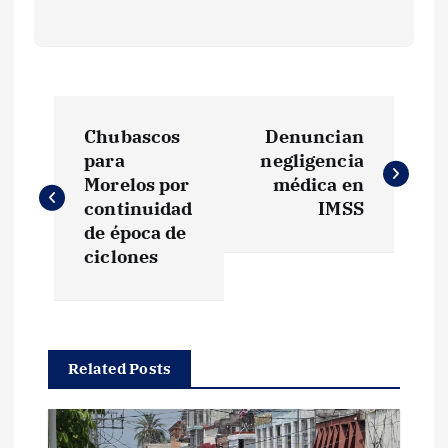
N
Chubascos
Denuncian
a
para
negligencia
Morelos por
médica en
v
continuidad
IMSS
de época de
e
ciclones
g
a
Related Posts
c