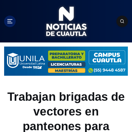
S
k
i
p
t
o
c
o
n
t
e
n
t
Trabajan brigadas de
vectores en
panteones para