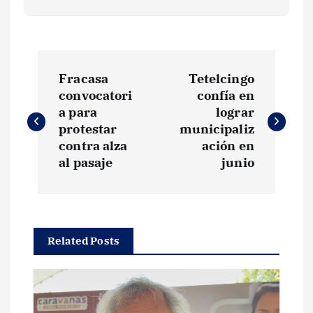
N
Fracasa
Tetelcingo
a
convocatori
confía en
a para
lograr
v
protestar
municipaliz
contra alza
ación en
e
al pasaje
junio
g
a
Related Posts
c
i