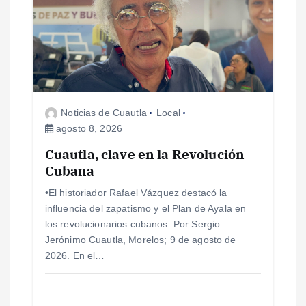
ó
n
d
Noticias de Cuautla
Local
e
agosto 8, 2026
e
Cuautla, clave en la Revolución
Cubana
n
•El historiador Rafael Vázquez destacó la
influencia del zapatismo y el Plan de Ayala en
t
los revolucionarios cubanos. Por Sergio
Jerónimo Cuautla, Morelos; 9 de agosto de
r
2026. En el…
a