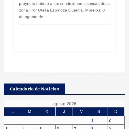
proyecto debido a las condiciones sísmicas de la
zona. Por Ofelia Espinoza Cuautla, Morelos; 8
de agosto de…
Calendario de Noticias
agosto 2026
L
M
X
J
V
S
D
1
2
3
4
5
6
7
8
9