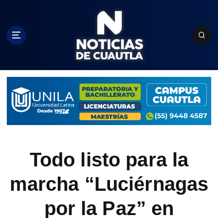
S
k
i
p
t
o
c
o
n
t
e
n
t
Todo listo para la
marcha “Luciérnagas
por la Paz” en