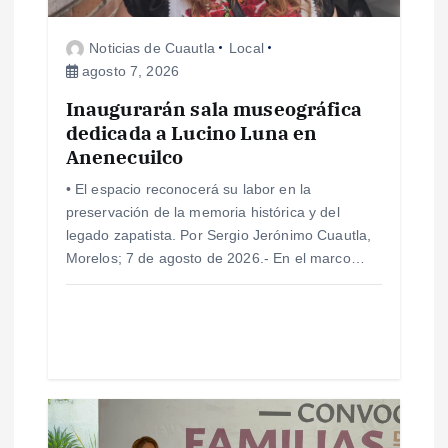
e
Noticias de Cuautla
Local
agosto 7, 2026
e
Inaugurarán sala museográfica
dedicada a Lucino Luna en
n
Anenecuilco
t
• El espacio reconocerá su labor en la
preservación de la memoria histórica y del
r
legado zapatista. Por Sergio Jerónimo Cuautla,
Morelos; 7 de agosto de 2026.- En el marco…
a
d
a
s