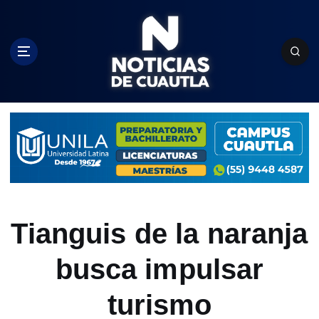
S
k
i
p
t
o
c
o
n
t
e
n
t
Tianguis de la naranja
busca impulsar
turismo