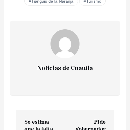
Tianguis de la Naranja
Turismo
Noticias de Cuautla
N
Se estima
Pide
que la falta
gobernador