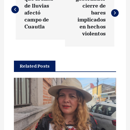
a
de lluvias
cierre de
v
afectó
bares
campo de
implicados
e
Cuautla
en hechos
violentos
g
a
Related Posts
c
i
ó
n
d