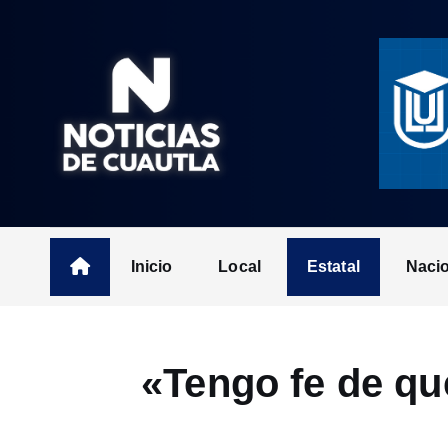
S
k
i
p
t
o
c
o
n
t
Inicio
Local
Estatal
Naci
e
n
t
«Tengo fe de qu