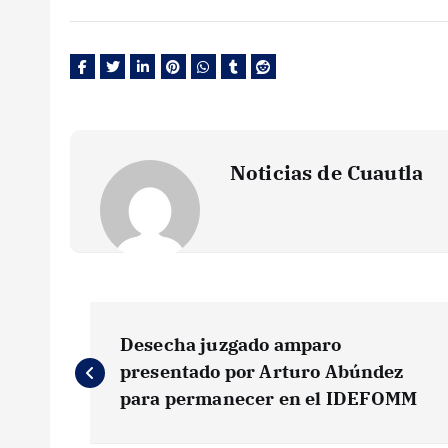
Noticias de Cuautla
N
Desecha juzgado amparo
a
presentado por Arturo Abúndez
para permanecer en el IDEFOMM
v