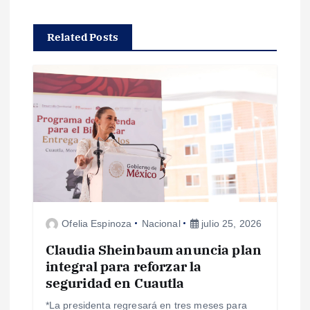
c
Related Posts
i
ó
n
d
e
e
Ofelia Espinoza
Nacional
julio 25, 2026
n
Claudia Sheinbaum anuncia plan
integral para reforzar la
seguridad en Cuautla
t
*La presidenta regresará en tres meses para