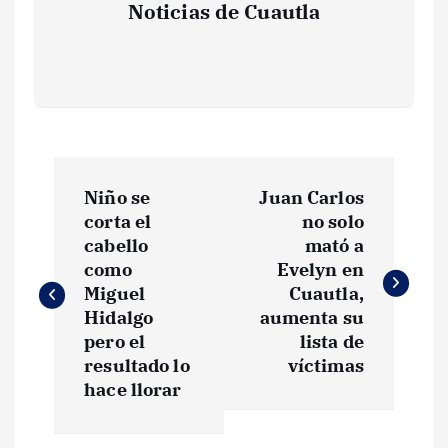
Noticias de Cuautla
N
Niño se
Juan Carlos
a
corta el
no solo
cabello
mató a
v
como
Evelyn en
Miguel
Cuautla,
e
Hidalgo
aumenta su
pero el
lista de
g
resultado lo
víctimas
hace llorar
a