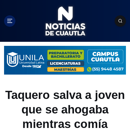
S
k
i
p
t
o
c
o
n
t
e
n
t
Taquero salva a joven
que se ahogaba
mientras comía