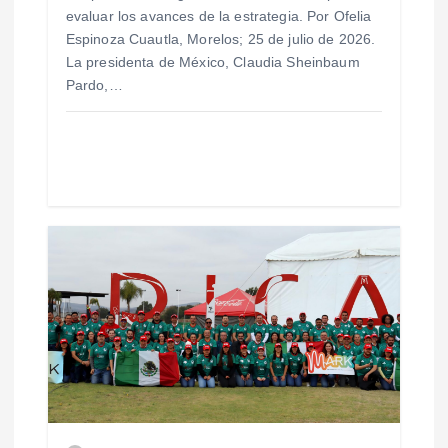
r
evaluar los avances de la estrategia. Por Ofelia
Espinoza Cuautla, Morelos; 25 de julio de 2026.
a
La presidenta de México, Claudia Sheinbaum
Pardo,…
d
a
s