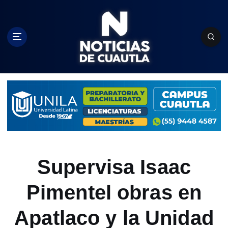
S
k
i
p
t
o
c
o
n
t
e
n
t
Supervisa Isaac
Pimentel obras en
Apatlaco y la Unidad