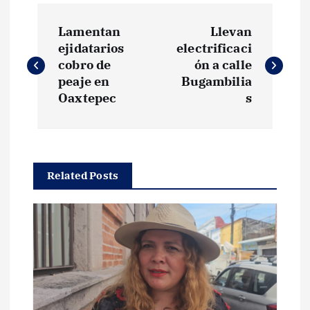
N
Lamentan
Llevan
a
ejidatarios
electrificaci
cobro de
ón a calle
v
peaje en
Bugambilia
Oaxtepec
s
e
g
Related Posts
a
c
i
ó