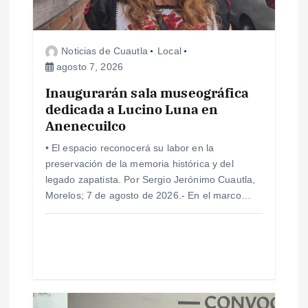
n
d
Noticias de Cuautla
Local
agosto 7, 2026
e
Inaugurarán sala museográfica
e
dedicada a Lucino Luna en
Anenecuilco
n
• El espacio reconocerá su labor en la
preservación de la memoria histórica y del
t
legado zapatista. Por Sergio Jerónimo Cuautla,
Morelos; 7 de agosto de 2026.- En el marco…
r
a
d