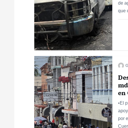
ó
de a
que 
n
d
e
e
G
Des
n
mdp
en 
t
•El 
apoy
r
por 
Cuer