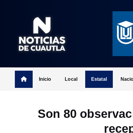
S
k
i
p
t
o
c
o
n
t
Inicio
Local
Estatal
Naci
e
n
t
Son 80 observac
recep