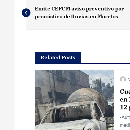
N
Emite CEPCM aviso preventivo por
a
pronóstico de lluvias en Morelos
v
e
Related Posts
g
N
a
Cua
c
en 
12
i
•Aut
médi