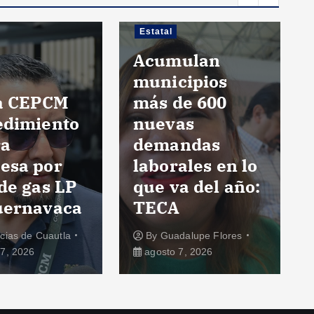
Estatal
Acumulan
municipios
ia CEPCM
más de 600
edimiento
nuevas
ra
demandas
esa por
laborales en lo
de gas LP
que va del año:
uernavaca
TECA
icias de Cuautla
By
Guadalupe Flores
7, 2026
agosto 7, 2026