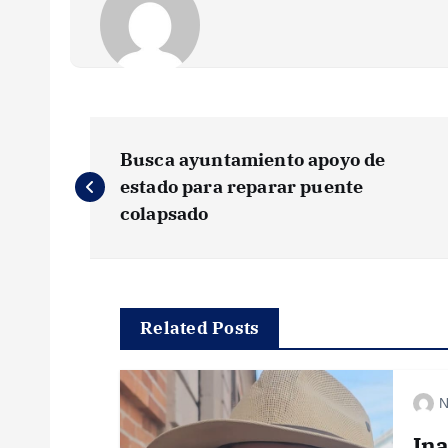
N
Busca ayuntamiento apoyo de
a
estado para reparar puente
colapsado
v
e
Related Posts
g
N
a
In