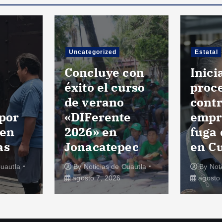
Uncategorized
Estatal
Concluye con
Inic
a
éxito el curso
proc
de verano
cont
 por
«DIFerente
empr
 en
2026» en
fuga 
as
Jonacatepec
en C
Cuautla
By
Noticias de Cuautla
By
Not
agosto 7, 2026
agosto 