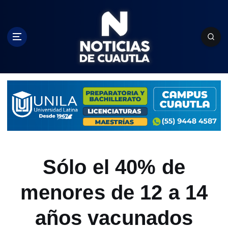
S
k
i
p
t
o
c
o
n
t
e
n
t
Sólo el 40% de
menores de 12 a 14
años vacunados