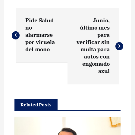
N
Pide Salud
Junio,
a
no
último mes
alarmarse
para
v
por viruela
verificar sin
del mono
multa para
e
autos con
engomado
g
azul
a
c
Related Posts
i
ó