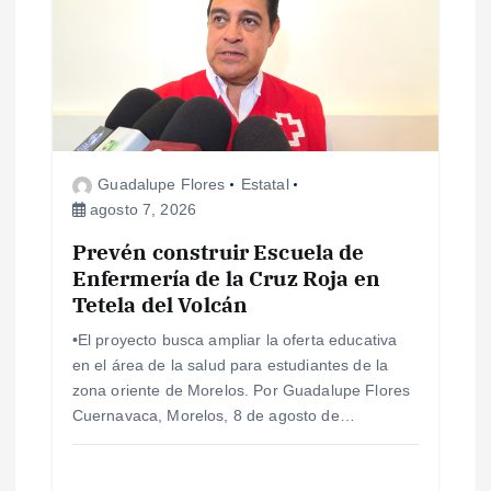
n
d
e
Guadalupe Flores
Estatal
e
agosto 7, 2026
Prevén construir Escuela de
n
Enfermería de la Cruz Roja en
Tetela del Volcán
t
•El proyecto busca ampliar la oferta educativa
r
en el área de la salud para estudiantes de la
zona oriente de Morelos. Por Guadalupe Flores
a
Cuernavaca, Morelos, 8 de agosto de…
d