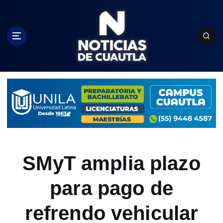
S
k
i
p
t
o
c
o
n
t
e
n
t
SMyT amplia plazo
para pago de
refrendo vehicular