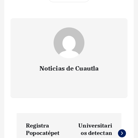
Noticias de Cuautla
N
Registra
Universitari
a
Popocatépet
os detectan