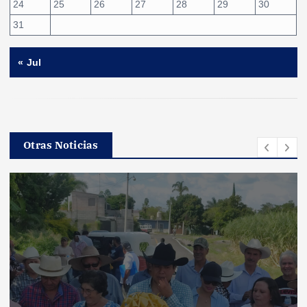
24
25
26
27
28
29
30
31
« Jul
Otras Noticias