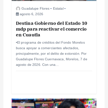
e
Guadalupe Flores
Estatal
agosto 6, 2026
e
Destina Gobierno del Estado 10
mdp para reactivar el comercio
n
en Cuautla
t
•El programa de créditos del Fondo Morelos
busca apoyar a comerciantes afectados,
r
principalmente, por el delito de extorsión. Por
Guadalupe Flores Cuernavaca, Morelos, 7 de
a
agosto de 2026. Con una…
d
a
s