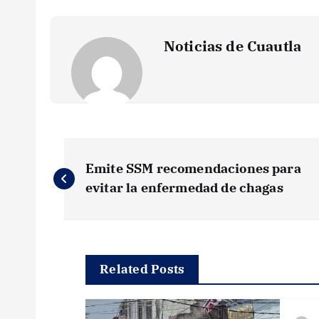
Noticias de Cuautla
N
Emite SSM recomendaciones para
a
evitar la enfermedad de chagas
v
e
Related Posts
g