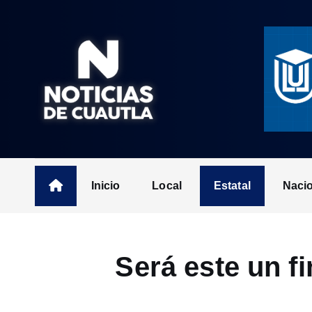
S
k
i
p
t
o
c
o
n
t
Inicio
Local
Estatal
Naci
e
n
t
Será este un f