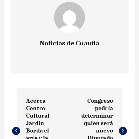
Noticias de Cuautla
N
Acerca
Congreso
a
Centro
podría
Cultural
determinar
v
Jardín
quien será
Borda el
nuevo
arte y la
Diputado