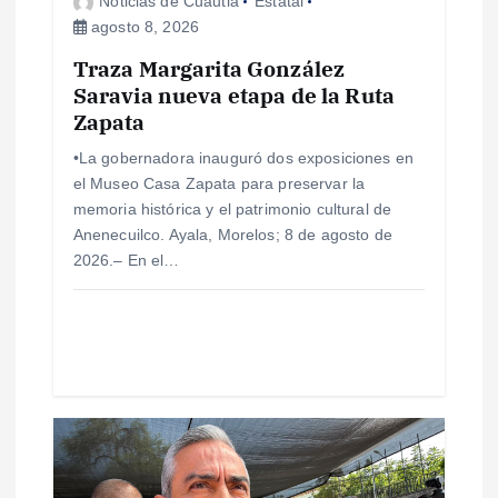
Noticias de Cuautla
Estatal
agosto 8, 2026
n
Traza Margarita González
Saravia nueva etapa de la Ruta
t
Zapata
r
•La gobernadora inauguró dos exposiciones en
el Museo Casa Zapata para preservar la
a
memoria histórica y el patrimonio cultural de
Anenecuilco. Ayala, Morelos; 8 de agosto de
d
2026.– En el…
a
s