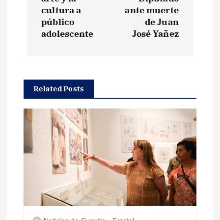
e
cultura a
ante muerte
g
público
de Juan
adolescente
José Yañez
a
c
Related Posts
i
ó
n
d
e
e