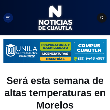
S
k
i
p
t
o
c
o
n
t
e
n
t
Será esta semana de
altas temperaturas en
Morelos