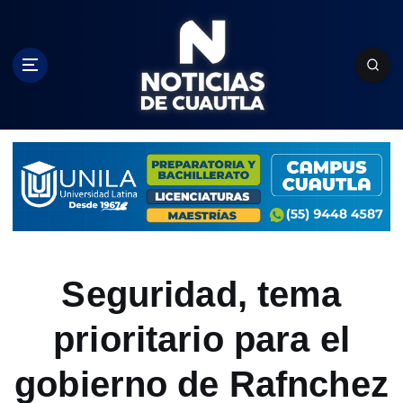
S
k
i
p
t
o
c
o
n
t
e
n
t
Seguridad, tema
prioritario para el
gobierno de Rafnchez