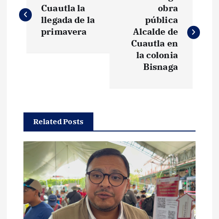
a
Cuautla la
obra
llegada de la
pública
v
primavera
Alcalde de
Cuautla en
e
la colonia
Bisnaga
g
a
Related Posts
c
i
ó
n