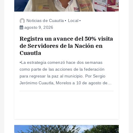
d
e
Noticias de Cuautla
Local
agosto 9, 2026
e
Registra un avance del 50% visita
de Servidores de la Nación en
n
Cuautla
t
•La estrategia comenzó hace dos semanas
como parte de las acciones de la federación
r
para regresar la paz al municipio. Por Sergio
Jerónimo Cuautla, Morelos a 10 de agosto de…
a
d
a