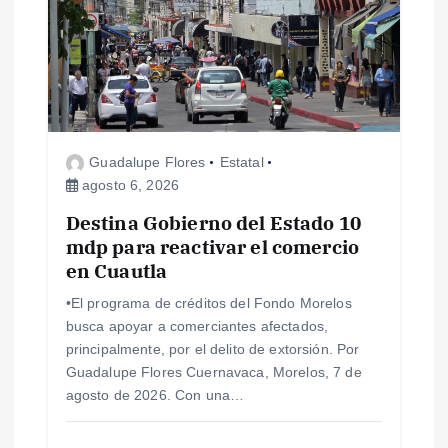
ó
n
d
Guadalupe Flores
Estatal
e
agosto 6, 2026
Destina Gobierno del Estado 10
e
mdp para reactivar el comercio
en Cuautla
n
•El programa de créditos del Fondo Morelos
t
busca apoyar a comerciantes afectados,
principalmente, por el delito de extorsión. Por
r
Guadalupe Flores Cuernavaca, Morelos, 7 de
agosto de 2026. Con una…
a