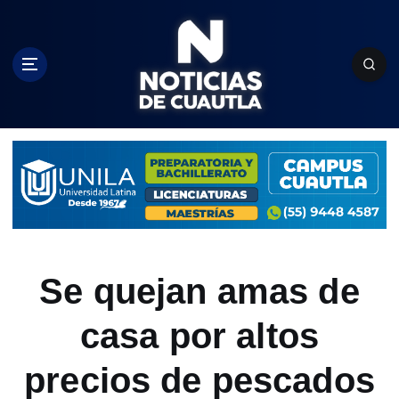
S
k
i
p
t
o
c
o
n
t
e
n
t
Se quejan amas de
casa por altos
precios de pescados