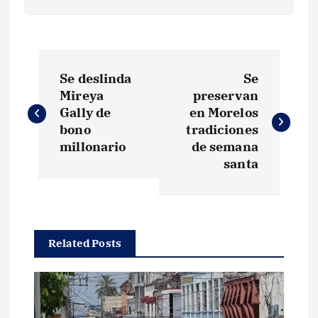
N
Se deslinda
Se
a
Mireya
preservan
Gally de
en Morelos
v
bono
tradiciones
millonario
de semana
e
santa
g
a
Related Posts
c
i