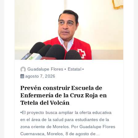
i
ó
n
d
Guadalupe Flores
Estatal
e
agosto 7, 2026
e
Prevén construir Escuela de
Enfermería de la Cruz Roja en
Tetela del Volcán
n
•El proyecto busca ampliar la oferta educativa
t
en el área de la salud para estudiantes de la
zona oriente de Morelos. Por Guadalupe Flores
r
Cuernavaca, Morelos, 8 de agosto de…