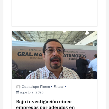
a
d
a
s
Guadalupe Flores
Estatal
agosto 7, 2026
Bajo investigación cinco
empresas por adeudos en