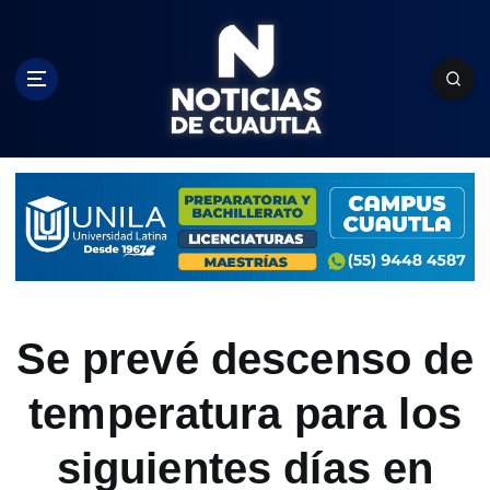
S
k
i
p
t
o
c
o
n
t
e
n
t
Se prevé descenso de
temperatura para los
siguientes días en