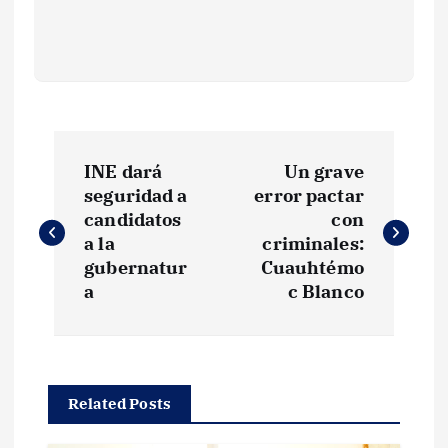
N
INE dará
Un grave
a
seguridad a
error pactar
candidatos
con
v
a la
criminales:
gubernatur
Cuauhtémo
e
a
c Blanco
g
a
Related Posts
c